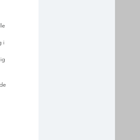
 
le 
 i 
 
ig 
de 