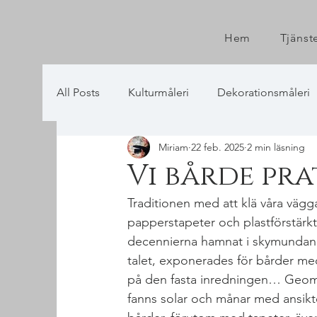
Hem
Tjänst
All Posts
Kulturmåleri
Dekorationsmåleri
Miriam
22 feb. 2025
2 min läsning
Vi bårde pr
Traditionen med att klä våra väggar
papperstapeter och plastförstärkta
decennierna hamnat i skymundan 
talet, exponerades för bårder med
på den fasta inredningen… Geometr
fanns solar och månar med ansikt