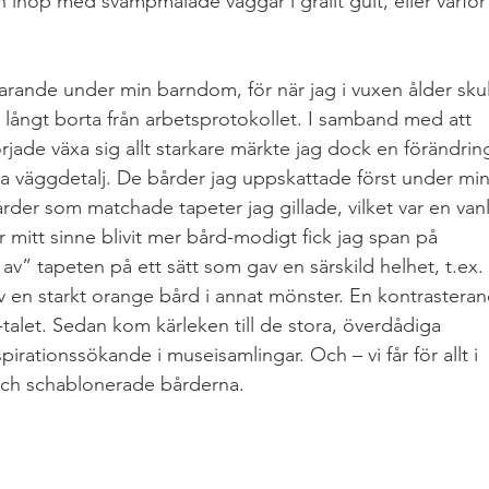
 ihop med svampmålade väggar i grällt gult, eller varför
varande under min barndom, för när jag i vuxen ålder skul
långt borta från arbetsprotokollet. I samband med att 
jade växa sig allt starkare märkte jag dock en förändring
nna väggdetalj. De bårder jag uppskattade först under min
bårder som matchade tapeter jag gillade, vilket var en vanl
 mitt sinne blivit mer bård-modigt fick jag span på 
v” tapeten på ett sätt som gav en särskild helhet, t.ex. 
v en starkt orange bård i annat mönster. En kontrasteran
alet. Sedan kom kärleken till de stora, överdådiga 
irationssökande i museisamlingar. Och – vi får för allt i 
ch schablonerade bårderna.