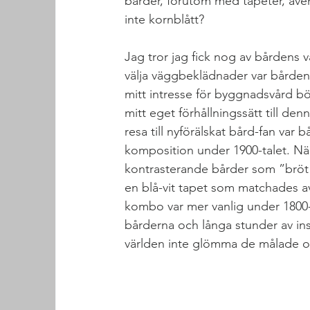
bårder, förutom med tapeter, även
inte kornblått?
Jag tror jag fick nog av bårdens 
välja väggbeklädnader var bården 
mitt intresse för byggnadsvård bör
mitt eget förhållningssätt till de
resa till nyförälskat bård-fan var 
komposition under 1900-talet. När
kontrasterande bårder som ”bröt a
en blå-vit tapet som matchades a
kombo var mer vanlig under 1800-t
bårderna och långa stunder av insp
världen inte glömma de målade o