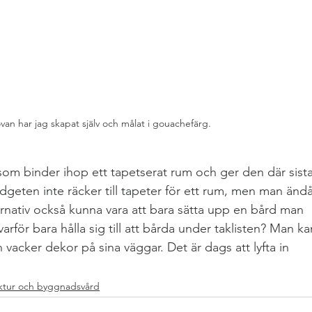
an har jag skapat själv och målat i gouachefärg.
 som binder ihop ett tapetserat rum och ger den där sista
dgeten inte räcker till tapeter för ett rum, men man ändå
lternativ också kunna vara att bara sätta upp en bård man 
arför bara hålla sig till att bårda under taklisten? Man ka
vacker dekor på sina väggar. Det är dags att lyfta in 
ktur och byggnadsvård