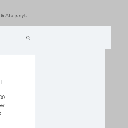
 & Ateljénytt
l 
00-
er 
t 