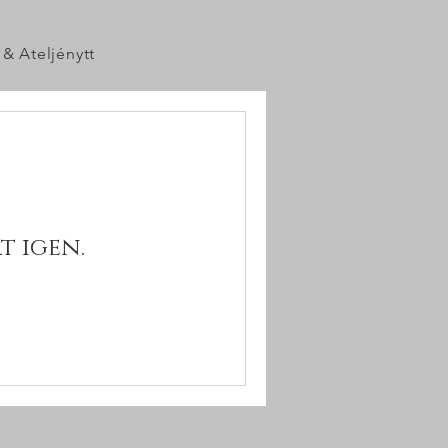
 & Ateljénytt
t igen.