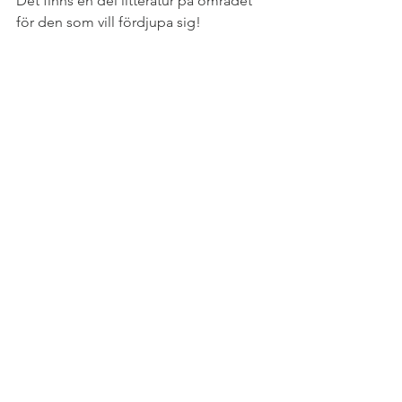
Det finns en del litteratur på området 
för den som vill fördjupa sig!