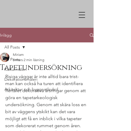
Inlägg
All Posts
Miriam
All Posts
5 mars
2 min läsning
Tapetundersökning
Kulturmåleri
Risiga väggar är inte alltid bara trist- 
Dekorationsmåleri
man kan också ha turen att identifiera 
Arkitektur och byggnadsvård
flertalet dekorativa årsringar genom att 
göra en tapetarkeologisk 
undersökning. Genom att skära loss en 
bit av väggens ytskikt kan det vara 
möjligt att få en inblick i vilka tapeter 
som dekorerat rummet genom åren. 