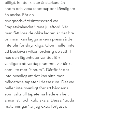
pilligt. En del klister är starkare än 
andra och vissa tapetpapper känsligare 
än andra. För en 
byggnadsvårdsintresserad var 
”tapetskalandet” rena julafton! När 
man fått loss de olika lagren är det bra 
om man kan lägga arken i press så de 
inte blir för skrynkliga. Glöm heller inte 
att beskriva i vilken ordning de satt! I 
hus och lägenheter var det förr 
vanligare att vardagsrummet var tänkt 
som lite mer "finrum". Därför är det 
inte ovanligt att det kan sitta mer 
påkostade tapeter i dessa rum. Det var 
heller inte ovanligt förr att bårderna 
som valts till tapeterna hade en helt 
annan stil och kulörskala. Dessa "udda 
matchningar" är jag extra förtjust i.